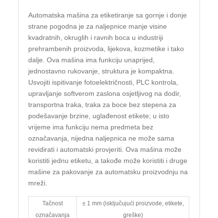
Automatska mašina za etiketiranje sa gornje i donje
strane pogodna je za naljepnice manje visine
kvadratnih, okruglih i ravnih boca u industriji
prehrambenih proizvoda, lijekova, kozmetike i tako
dalje. Ova mašina ima funkciju unaprijed,
jednostavno rukovanje, struktura je kompaktna.
Usvojiti ispitivanje fotoelektričnosti, PLC kontrola,
upravljanje softverom zaslona osjetljivog na dodir,
transportna traka, traka za boce bez stepena za
podešavanje brzine, uglađenost etikete; u isto
vrijeme ima funkciju nema predmeta bez
označavanja, nijedna naljepnica ne može sama
revidirati i automatski provjeriti. Ova mašina može
koristiti jednu etiketu, a takođe može koristiti i druge
mašine za pakovanje za automatsku proizvodnju na
mreži.
Tačnost
± 1 mm (isključujući proizvode, etikete,
označavanja
greške)