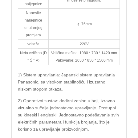
(može se prilagoditi)
naljepnice
Nanesite
naljepnice
￠ 76mm
unutarnjeg
promjera
voltaža
220V
Neto veličina (D
Veličina mašine: 1980 * 730 * 1420 mm
* Š * V)
Pakovanje: 2050 * 850 * 1500 mm
1) Sistem upravljanja: Japanski sistem upravljanja
Panasonic, sa visokom stabilnošću i izuzetno
niskom stopom otkaza.
2) Operativni sustav: dodirni zaslon u boji, izravno
vizualno sučelje jednostavno upravljanje. Dostupni
su kineski i engleski. Jednostavno podešavanje svih
električnih parametara i funkcija brojanja, što je
korisno za upravljanje proizvodnjom.