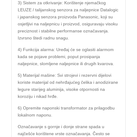
3) Sistem za otkrivanje: Korištenje njemačkog
LEUZE / talijanskog senzora za naljepnice Datalogic
i japanskog senzora proizvoda Panasonic, koji su
osjetljivi na naljepnicu i proizvod, osiguravaju visoku
preciznost i stabilne performanse označavanja.
Izvrsno štedi radnu snagu.
4) Funkcija alarma: Uređaj će se oglasiti alarmom
kada se pojave problemi, poput prosipanja
naljepnice, slomljene naljepnice ili drugih kvarova.
5) Materijal mašine: Svi strojevi i rezervni dijelovi
koriste materijal od nehrđajućeg čelika i anodizirane
legure starijeg aluminija, visoke otpornosti na
koroziju i nikad hrđe.
6) Opremite naponski transformator za prilagodbu
lokalnom naponu.
Označavanje s gornje i donje strane spada u
najčešće korištene vrste označavanja. Često se