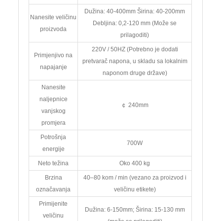
Dužina: 40-400mm Širina: 40-200mm
Nanesite veličinu
Debljina: 0,2-120 mm (Može se
proizvoda
prilagoditi)
220V / 50HZ (Potrebno je dodati
Primjenjivo na
pretvarač napona, u skladu sa lokalnim
napajanje
naponom druge države)
Nanesite
naljepnice
￠ 240mm
vanjskog
promjera
Potrošnja
700W
energije
Neto težina
Oko 400 kg
Brzina
40–80 kom / min (vezano za proizvod i
označavanja
veličinu etikete)
Primijenite
Dužina: 6-150mm; Širina: 15-130 mm
veličinu