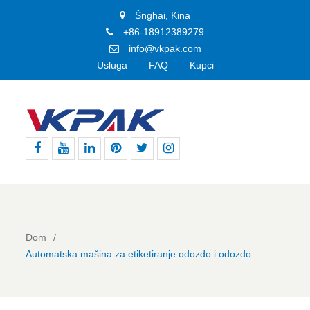
Šnghai, Kina
+86-18912389279
info@vkpak.com
Usluga
FAQ
Kupci
Facebook
YouTube
LinkedIn
Pinterest
Tviter
Instagram
Dom
Automatska mašina za etiketiranje odozdo i odozdo