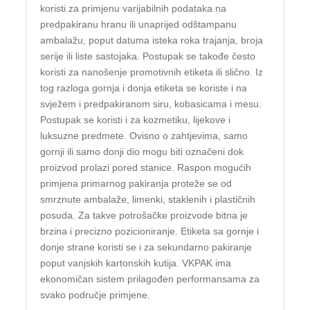
koristi za primjenu varijabilnih podataka na
predpakiranu hranu ili unaprijed odštampanu
ambalažu, poput datuma isteka roka trajanja, broja
serije ili liste sastojaka. Postupak se takođe često
koristi za nanošenje promotivnih etiketa ili slično. Iz
tog razloga gornja i donja etiketa se koriste i na
svježem i predpakiranom siru, kobasicama i mesu.
Postupak se koristi i za kozmetiku, lijekove i
luksuzne predmete. Ovisno o zahtjevima, samo
gornji ili samo donji dio mogu biti označeni dok
proizvod prolazi pored stanice. Raspon mogućih
primjena primarnog pakiranja proteže se od
smrznute ambalaže, limenki, staklenih i plastičnih
posuda. Za takve potrošačke proizvode bitna je
brzina i precizno pozicioniranje. Etiketa sa gornje i
donje strane koristi se i za sekundarno pakiranje
poput vanjskih kartonskih kutija. VKPAK ima
ekonomičan sistem prilagođen performansama za
svako područje primjene.