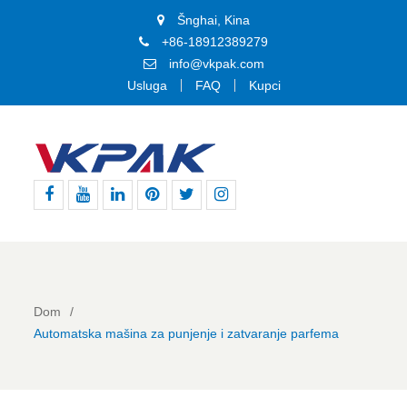
Šnghai, Kina
+86-18912389279
info@vkpak.com
Usluga
FAQ
Kupci
Facebook
YouTube
LinkedIn
Pinterest
Tviter
Instagram
Dom
Automatska mašina za punjenje i zatvaranje parfema