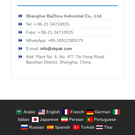
Shanghai BaZhou Industrial Co., Ltd.
Tel: + 86-21-34710825
Faks: + 86-21-34710825
WhatsApp: +86-18912389279
E-mail:
info@vkpak.com
Add: Plant No. 6, No. 477 Tie Feng Road,
Baoshan District, Shanghai, China.
Arabic
English
French
German
Italian
Japanese
Persian
Portuguese
Russian
Spanish
Turkish
Thai