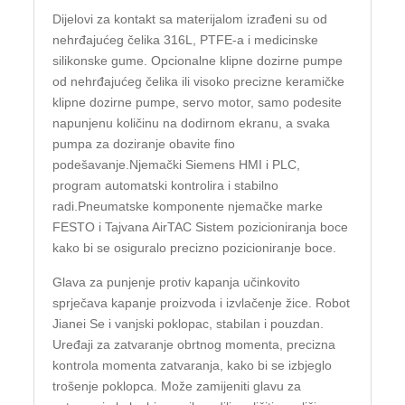
Dijelovi za kontakt sa materijalom izrađeni su od
nehrđajućeg čelika 316L, PTFE-a i medicinske
silikonske gume. Opcionalne klipne dozirne pumpe
od nehrđajućeg čelika ili visoko precizne keramičke
klipne dozirne pumpe, servo motor, samo podesite
napunjenu količinu na dodirnom ekranu, a svaka
pumpa za doziranje obavite fino
podešavanje.Njemački Siemens HMI i PLC,
program automatski kontrolira i stabilno
radi.Pneumatske komponente njemačke marke
FESTO i Tajvana AirTAC Sistem pozicioniranja boce
kako bi se osiguralo precizno pozicioniranje boce.
Glava za punjenje protiv kapanja učinkovito
sprječava kapanje proizvoda i izvlačenje žice. Robot
Jianei Se i vanjski poklopac, stabilan i pouzdan.
Uređaji za zatvaranje obrtnog momenta, precizna
kontrola momenta zatvaranja, kako bi se izbjeglo
trošenje poklopca. Može zamijeniti glavu za