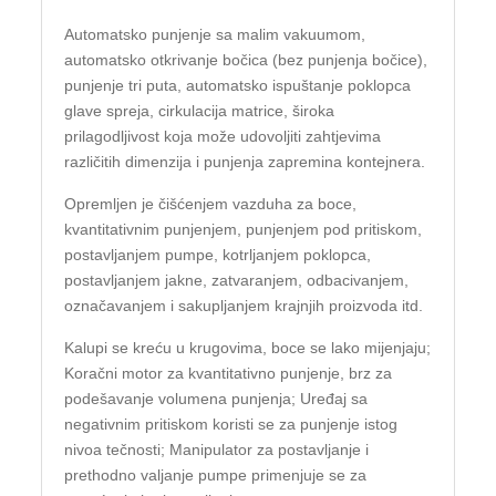
Automatsko punjenje sa malim vakuumom,
automatsko otkrivanje bočica (bez punjenja bočice),
punjenje tri puta, automatsko ispuštanje poklopca
glave spreja, cirkulacija matrice, široka
prilagodljivost koja može udovoljiti zahtjevima
različitih dimenzija i punjenja zapremina kontejnera.
Opremljen je čišćenjem vazduha za boce,
kvantitativnim punjenjem, punjenjem pod pritiskom,
postavljanjem pumpe, kotrljanjem poklopca,
postavljanjem jakne, zatvaranjem, odbacivanjem,
označavanjem i sakupljanjem krajnjih proizvoda itd.
Kalupi se kreću u krugovima, boce se lako mijenjaju;
Koračni motor za kvantitativno punjenje, brz za
podešavanje volumena punjenja; Uređaj sa
negativnim pritiskom koristi se za punjenje istog
nivoa tečnosti; Manipulator za postavljanje i
prethodno valjanje pumpe primenjuje se za