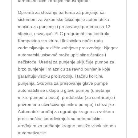
farmaceutskim i drugim industrijama.
Oprema za stezanje parfema za punjenje sa
sistemom za vakumsko čišćenje je automatska
mašina za punjenje i presovanje parfema sa 12
stanica, usvajajući PLC programabilnu kontrolu.
Kompaktna struktura i fleksibilan način rada
zadovoljavaju različite zahtjeve proizvodnje. Njegov
automatski usisavač može upiti sitne čestice i
nečistoće. Uređaj za punjenje uključuje pumpe za
brzo punjenje i mlaznicu za ravno punjenje koje
garantuju visoku proizvodnju i tačnu količinu
punjenja. Skupina za presovanje glave pumpe
automatski se uklapa u glavu pumpe (umetanje
mikro pumpe u bocu), predobiske (za centriranje i
privremeno učvršćivanje mikro pumpe) i stezaljke.
Automatski uređaj za ugradnju kragne sa velikom
preciznošću, koordinirajući sa automatskim
uređajem za prešanje kragne postiže visok stepen
automatizacije.