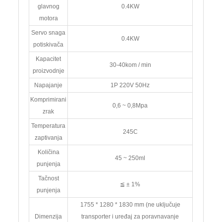
glavnog
0.4KW
motora
Servo snaga
0.4KW
potiskivača
Kapacitet
30-40kom / min
proizvodnje
Napajanje
1P 220V 50Hz
Komprimirani
0,6 ~ 0,8Mpa
zrak
Temperatura
245C
zaptivanja
Količina
45 ~ 250ml
punjenja
Tačnost
≦ ± 1%
punjenja
1755 * 1280 * 1830 mm (ne uključuje
Dimenzija
transporter i uređaj za poravnavanje