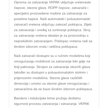
Oprema za zatvaranje VKPAK uključuje vretenaste
čepove, stezne glave, ROPP čepove, zatvarače i
specijalno proizvedene mašine za zatvaranje za
posebne kapice. Naši automatski i poluautomatski
zatvarači vretena uključuju zatezač poklopca, žlijeb
za zatvaranje i uređaj za sortiranje poklopca. Stroj
za zatvaranje vretena idealan je za proizvodnju s
neprekidnim zatvaranjem. Poklopac vretena radi sa
širokim izborom vrsta i veličina poklopaca.
Naši zatvarači dostupni su u ručnim modelima koji
omogućavaju mobilnost za zatvaranje bilo gdje na
liniji pakiranja. Strojevi za zatvaranje steznih glava
također su dostupni u poluautomatskim stolnim i
prijenosnim modelima. Stezne glave različitih
dimenzija i umetci za stezne glave omogućavaju i
zatvaračima da se bave širokim izborom poklopaca.
Bandere i indukcijske brtve pružaju dodatnu
sigurnost procesu zatvaranja i zatvaranja. VKPAK