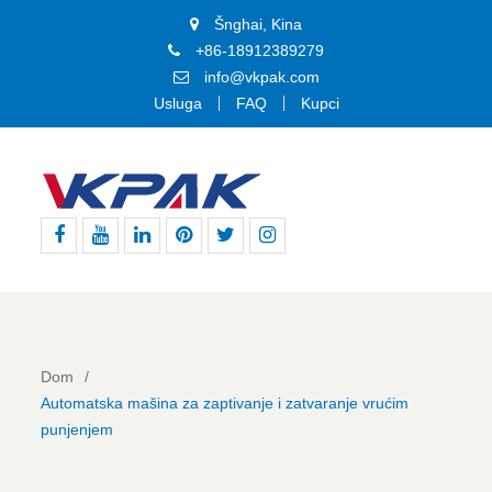
Šnghai, Kina
+86-18912389279
info@vkpak.com
Usluga
FAQ
Kupci
Facebook
YouTube
LinkedIn
Pinterest
Tviter
Instagram
Dom
Automatska mašina za zaptivanje i zatvaranje vrućim
punjenjem