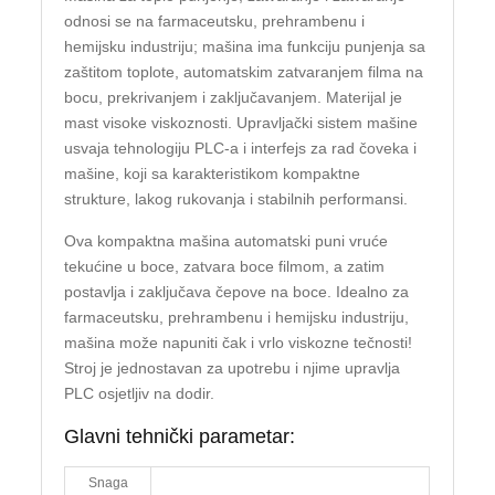
odnosi se na farmaceutsku, prehrambenu i
hemijsku industriju; mašina ima funkciju punjenja sa
zaštitom toplote, automatskim zatvaranjem filma na
bocu, prekrivanjem i zaključavanjem. Materijal je
mast visoke viskoznosti. Upravljački sistem mašine
usvaja tehnologiju PLC-a i interfejs za rad čoveka i
mašine, koji sa karakteristikom kompaktne
strukture, lakog rukovanja i stabilnih performansi.
Ova kompaktna mašina automatski puni vruće
tekućine u boce, zatvara boce filmom, a zatim
postavlja i zaključava čepove na boce. Idealno za
farmaceutsku, prehrambenu i hemijsku industriju,
mašina može napuniti čak i vrlo viskozne tečnosti!
Stroj je jednostavan za upotrebu i njime upravlja
PLC osjetljiv na dodir.
Glavni tehnički parametar:
Snaga