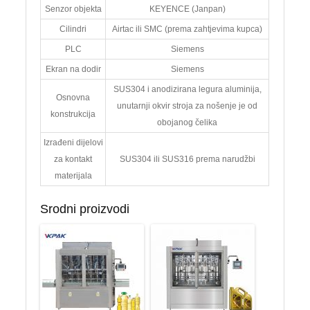
Senzor objekta
KEYENCE (Janpan)
Cilindri
Airtac ili SMC (prema zahtjevima kupca)
PLC
Siemens
Ekran na dodir
Siemens
SUS304 i anodizirana legura aluminija,
Osnovna
unutarnji okvir stroja za nošenje je od
konstrukcija
obojanog čelika
Izrađeni dijelovi
za kontakt
SUS304 ili SUS316 prema narudžbi
materijala
Srodni proizvodi