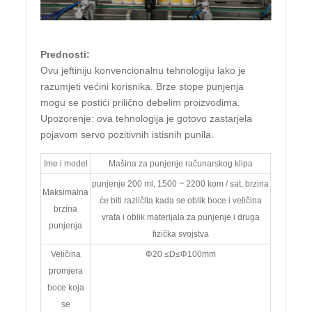
Prednosti:
Ovu jeftiniju konvencionalnu tehnologiju lako je
razumjeti većini korisnika. Brze stope punjenja
mogu se postići prilično debelim proizvodima.
Upozorenje: ova tehnologija je gotovo zastarjela
pojavom servo pozitivnih istisnih punila.
Ime i model
Mašina za punjenje računarskog klipa
punjenje 200 ml, 1500 ~ 2200 kom / sat, brzina
Maksimalna
će biti različita kada se oblik boce i veličina
brzina
vrata i oblik materijala za punjenje i druga
punjenja
fizička svojstva
Veličina
Φ20 ≤D≤Φ100mm
promjera
boce koja
se