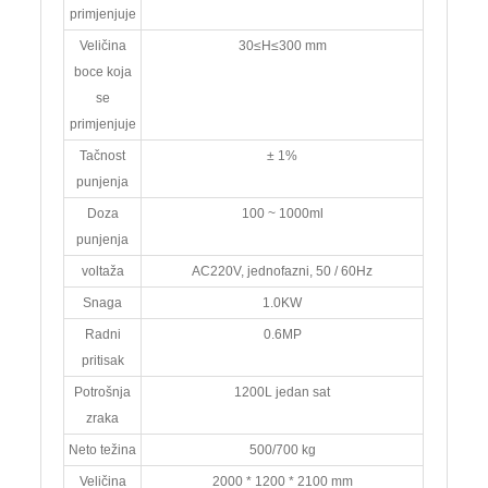
primjenjuje
Veličina
30≤H≤300 mm
boce koja
se
primjenjuje
Tačnost
± 1%
punjenja
Doza
100 ~ 1000ml
punjenja
voltaža
AC220V, jednofazni, 50 / 60Hz
Snaga
1.0KW
Radni
0.6MP
pritisak
Potrošnja
1200L jedan sat
zraka
Neto težina
500/700 kg
Veličina
2000 * 1200 * 2100 mm