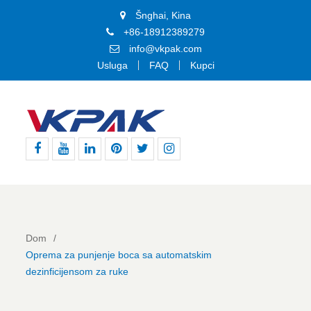
Šnghai, Kina
+86-18912389279
info@vkpak.com
Usluga
FAQ
Kupci
Facebook
YouTube
LinkedIn
Pinterest
Tviter
Instagram
Dom
Oprema za punjenje boca sa automatskim
dezinficijensom za ruke