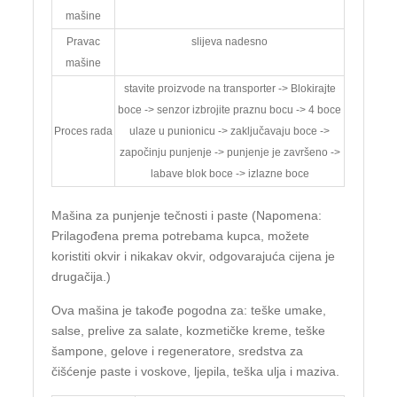
mašine
Pravac
slijeva nadesno
mašine
stavite proizvode na transporter -> Blokirajte
boce -> senzor izbrojite praznu bocu -> 4 boce
Proces rada
ulaze u punionicu -> zaključavaju boce ->
započinju punjenje -> punjenje je završeno ->
labave blok boce -> izlazne boce
Mašina za punjenje tečnosti i paste (Napomena:
Prilagođena prema potrebama kupca, možete
koristiti okvir i nikakav okvir, odgovarajuća cijena je
drugačija.)
Ova mašina je takođe pogodna za: teške umake,
salse, prelive za salate, kozmetičke kreme, teške
šampone, gelove i regeneratore, sredstva za
čišćenje paste i voskove, ljepila, teška ulja i maziva.